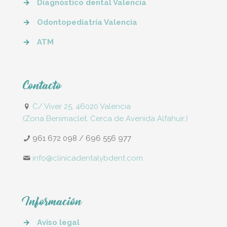
→
Diagnóstico dental Valencia
→
Odontopediatría Valencia
→
ATM
Contacto
C/ Viver 25, 46020 Valencia
(Zona Benimaclet. Cerca de Avenida Alfahuir.)
961 672 098
/
696 556 977
info@clinicadentalybdent.com
Información
→
Aviso legal