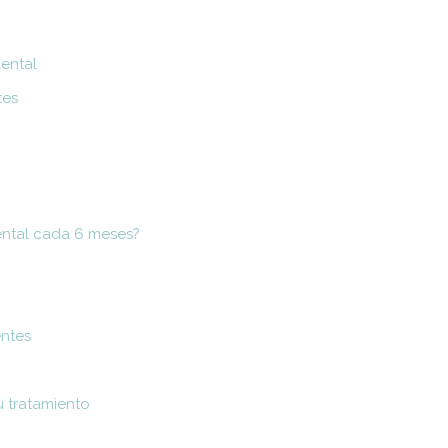
dental
tes
ental cada 6 meses?
entes
u tratamiento