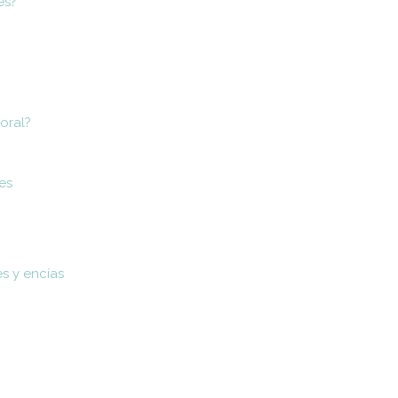
es?
oral?
tes
es y encías