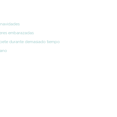
 navidades
ujeres embarazadas
upete durante demasiado tiempo
rano