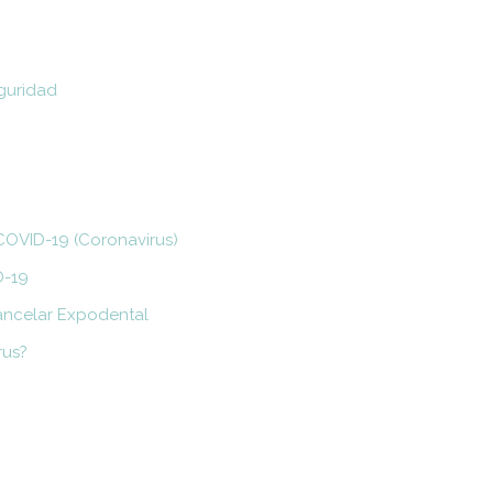
guridad
COVID-19 (Coronavirus)
D-19
cancelar Expodental
rus?